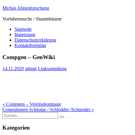
Zum
Michas Ahnenforschung
Inhalt
springen
Vorfahrensuche / Stammbäume
Startseite
Impressum
Datenschutzerklärung
Kontaktformular
Compgen – GenWiki
14.11.2020
admin
Linksammlung
Beitragsnavigation
« Compgen – Vereinshompage
Generationen Schlodar / Schlodder /Schneider »
Suche
nach:
Kategorien